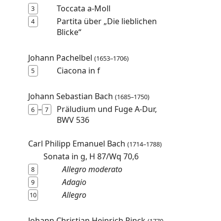
Toccata a-Moll
3
Partita über „Die lieblichen
4
Blicke“
Johann Pachelbel
(1653–1706)
Ciacona in f
5
Johann Sebastian Bach
(1685–1750)
–
Präludium
und
Fuge
A-Dur,
6
7
BWV 536
Carl Philipp Emanuel Bach
(1714–1788)
Sonata in g, H 87/Wq 70,6
Allegro moderato
8
Adagio
9
Allegro
10
Johann Christian Heinrich Rinck