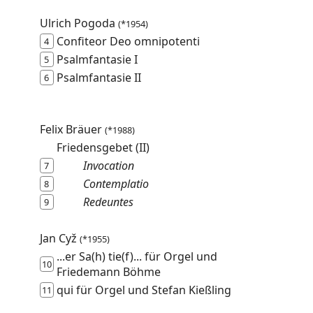
Ulrich Pogoda
(*1954)
Confiteor Deo omnipotenti
4
Psalmfantasie I
5
Psalmfantasie II
6
Felix Bräuer
(*1988)
Friedensgebet (II)
Invocation
7
Contemplatio
8
Redeuntes
9
Jan Cyž
(*1955)
...er Sa(h) tie(f)... für Orgel und
10
Friedemann Böhme
qui für Orgel und Stefan Kießling
11