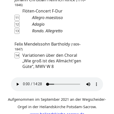
(1770–
1846)
Flöten-Concert F-Dur
Allegro maestoso
11
Adagio
12
Rondo. Allegretto
13
Felix Mendelssohn Bartholdy
(1809–
1847)
Variationen über den Choral
14
„Wie groß ist des Allmächt'gen
Güte“, MWV W 8
Aufgenommen im September 2021 an der Wegscheider-
Orgel in der Heilandskirche Potsdam-Sacrow.