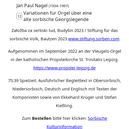
Jan Paul Nagel
(1934–1997)
Variationen für Orgel über eine
12
alte sorbische Georgslegende
Załožba za serbski lud, Budyšin 2023 / Stiftung für das
sorbische Volk, Bautzen 2023
www.stiftung.sorben.com
Aufgenommen im September 2022 an der Vleugels-Orgel
in der katholischen Propsteikirche St. Trinitatis Leipzig.
https://www.propstei-leipzig.de
75:39 Spielzeit. Ausführlicher Begleittext in Obersorbisch,
Niedersorbisch, Deutsch und Englisch mit Texten der
Komponisten sowie von Ekkehard Krüger und Stefan
Kießling.
Zum
Bestellen
bitte hier klicken:
Sorbische
Kulturinformation