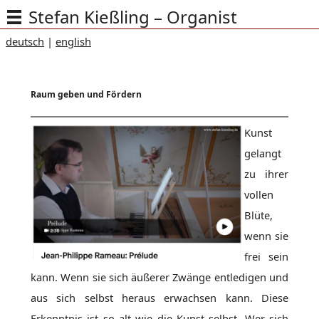
Stefan Kießling – Organist
deutsch
|
english
Raum geben und Fördern
Kunst
gelangt
zu ihrer
vollen
Blüte,
wenn sie
frei sein
kann. Wenn sie sich äußerer Zwänge entledigen und
aus sich selbst heraus erwachsen kann. Diese
Erkenntnis ist so alt wie die Kunst selbst. Wer sich